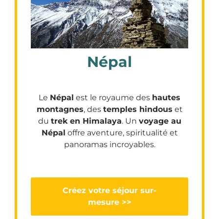
Népal
Le
Népal
est le royaume des
hautes
montagnes
, des
temples hindous
et
du
trek en Himalaya
. Un
voyage au
Népal
offre aventure, spiritualité et
panoramas incroyables.
Créez votre séjour sur-
mesure >>